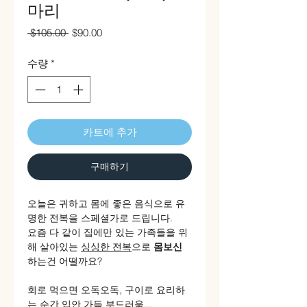
마리
일
할
 $105.00 
$90.00
반
인
가
가
수량
*
카트에 추가
구매하기
오늘은 귀하고 몸에 좋은 음식으로 유
명한 전복을 스페셜가로 드립니다.
요즘 다 같이 집에만 있는 가족들을 위
해 살아있는
싱싱한 전복
으로
몸보신
하는건 어떨까요?
회로 먹으면 오독오독, 구이로 요리하
는 순간 입안 가득 부드러움...